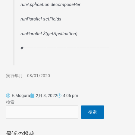
runApplication decomposePar
runParallel setFields
runParallel $(getApplication)
#——————————————————————————
実行年月：08/01/2020
E.Mogura
2月 3, 2022
4:06 pm
検索
検索
最近の投稿