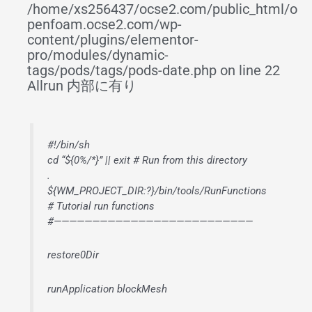
/home/xs256437/ocse2.com/public_html/o
penfoam.ocse2.com/wp-
content/plugins/elementor-
pro/modules/dynamic-
tags/pods/tags/pods-date.php on line 22
Allrun 内部に有り
#!/bin/sh
cd “${0%/*}” || exit # Run from this directory
.
${WM_PROJECT_DIR:?}/bin/tools/RunFunctions
# Tutorial run functions
#——————————————————————————
restore0Dir
runApplication blockMesh