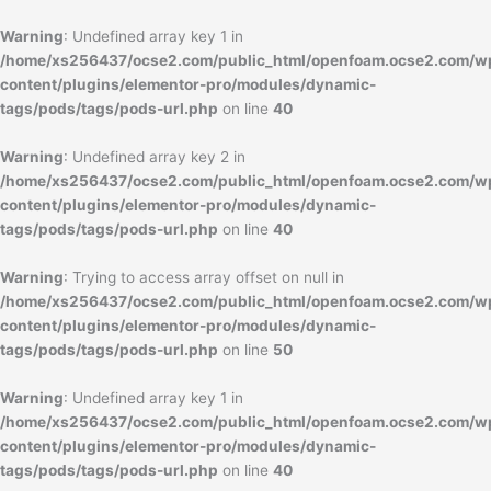
内
容
Warning
: Undefined array key 1 in
を
/home/xs256437/ocse2.com/public_html/openfoam.ocse2.com/w
ス
content/plugins/elementor-pro/modules/dynamic-
キ
tags/pods/tags/pods-url.php
on line
40
ッ
プ
Warning
: Undefined array key 2 in
/home/xs256437/ocse2.com/public_html/openfoam.ocse2.com/w
content/plugins/elementor-pro/modules/dynamic-
tags/pods/tags/pods-url.php
on line
40
Warning
: Trying to access array offset on null in
/home/xs256437/ocse2.com/public_html/openfoam.ocse2.com/w
content/plugins/elementor-pro/modules/dynamic-
tags/pods/tags/pods-url.php
on line
50
Warning
: Undefined array key 1 in
/home/xs256437/ocse2.com/public_html/openfoam.ocse2.com/w
content/plugins/elementor-pro/modules/dynamic-
tags/pods/tags/pods-url.php
on line
40