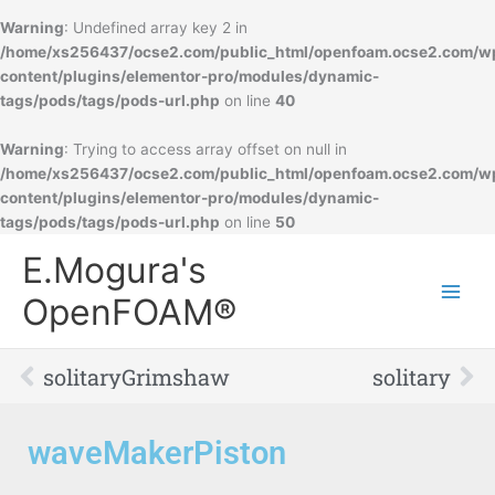
Warning
: Undefined array key 2 in
/home/xs256437/ocse2.com/public_html/openfoam.ocse2.com/w
content/plugins/elementor-pro/modules/dynamic-
tags/pods/tags/pods-url.php
on line
40
Warning
: Trying to access array offset on null in
/home/xs256437/ocse2.com/public_html/openfoam.ocse2.com/w
content/plugins/elementor-pro/modules/dynamic-
tags/pods/tags/pods-url.php
on line
50
Main
E.Mogura's
Men
OpenFOAM®
Prev
Ne
solitaryGrimshaw
solitary
waveMakerPiston