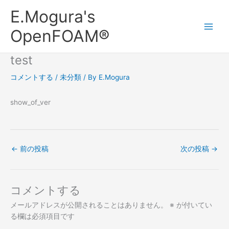
内
Main
E.Mogura's
容
Men
を
OpenFOAM®
ス
キ
test
ッ
プ
コメントする
/
未分類
/ By
E.Mogura
show_of_ver
←
前の投稿
次の投稿
→
コメントする
メールアドレスが公開されることはありません。
※
が付いてい
る欄は必須項目です