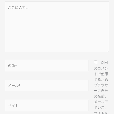
こ
こ
に
入
力…
名
次回
前
のコメン
*
トで使用
するため
メ
ブラウザ
ー
ーに自分
ル
の名前、
*
メールア
サ
ドレス、
イ
サイトを
ト