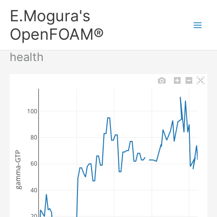
内
Main
E.Mogura's
容
Men
を
OpenFOAM®
ス
キ
health
ッ
プ
100
80
gamma-GTP
60
40
20