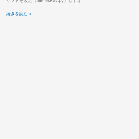
リプトを改定（allFilesRev.py）し […]
一
括
続きを読む »
追
加
（改
訂
版）