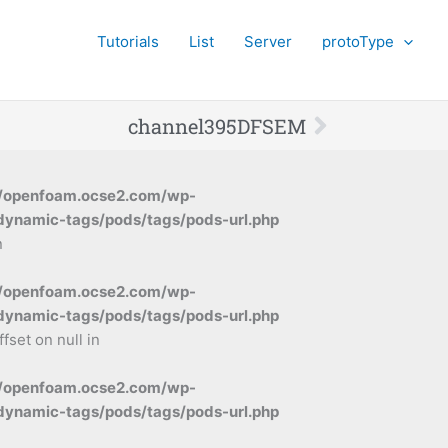
Tutorials
List
Server
protoType
Next
channel395DFSEM
/openfoam.ocse2.com/wp-
dynamic-tags/pods/tags/pods-url.php
n
/openfoam.ocse2.com/wp-
dynamic-tags/pods/tags/pods-url.php
ffset on null in
/openfoam.ocse2.com/wp-
dynamic-tags/pods/tags/pods-url.php