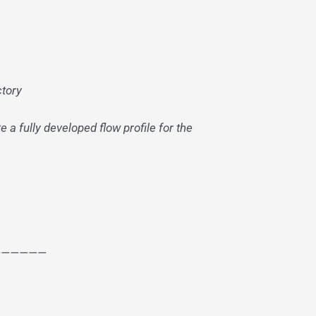
ctory
 a fully developed flow profile for the
——————