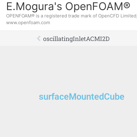
E.Mogura's OpenFOAM®
OPENFOAM® is a registered trade mark of OpenCFD Limited,
www.openfoam.com
Prev
oscillatingInletACMI2D
surfaceMountedCube