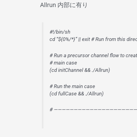
Allrun 内部に有り
#!/bin/sh
cd “${0%/*}” || exit # Run from this dire
# Run a precursor channel flow to create
# main case
(cd initChannel && ./Allrun)
# Run the main case
(cd fullCase && ./Allrun)
# ————————————————————