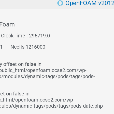
OpenFOAM v201
eFoam
ClockTime : 296719.0
01
Ncells 1216000
 offset on false in
ublic_html/openfoam.ocse2.com/wp-
ro/modules/dynamic-tags/pods/tags/pods-
et on false in
c_html/openfoam.ocse2.com/wp-
dules/dynamic-tags/pods/tags/pods-date.php