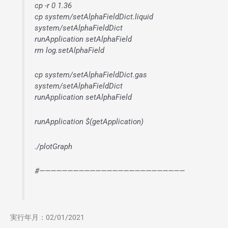
cp -r 0 1.36
cp system/setAlphaFieldDict.liquid
system/setAlphaFieldDict
runApplication setAlphaField
rm log.setAlphaField
cp system/setAlphaFieldDict.gas
system/setAlphaFieldDict
runApplication setAlphaField
runApplication $(getApplication)
./plotGraph
#——————————————————————————
実行年月：02/01/2021