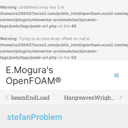
Warning
: Undefined array key 2 in
/home/xs256437/ocse2.com/public_html/openfoam.ocse2.com/w
content/plugins/elementor-pro/modules/dynamic-
tags/pods/tags/pods-url.php
on line
40
Warning
: Trying to access array offset on null in
/home/xs256437/ocse2.com/public_html/openfoam.ocse2.com/w
content/plugins/elementor-pro/modules/dynamic-
tags/pods/tags/pods-url.php
on line
50
Main
E.Mogura's
Men
OpenFOAM®
Prev
Ne
beamEndLoad
HargreavesWright_2007
stefanProblem