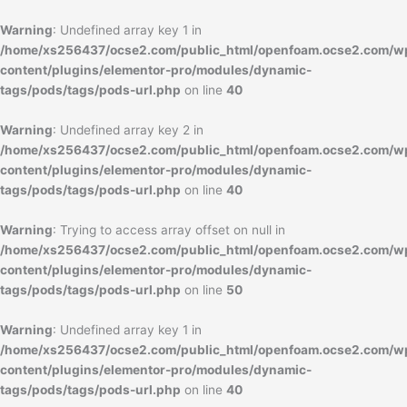
内
容
Warning
: Undefined array key 1 in
を
/home/xs256437/ocse2.com/public_html/openfoam.ocse2.com/w
ス
content/plugins/elementor-pro/modules/dynamic-
キ
tags/pods/tags/pods-url.php
on line
40
ッ
プ
Warning
: Undefined array key 2 in
/home/xs256437/ocse2.com/public_html/openfoam.ocse2.com/w
content/plugins/elementor-pro/modules/dynamic-
tags/pods/tags/pods-url.php
on line
40
Warning
: Trying to access array offset on null in
/home/xs256437/ocse2.com/public_html/openfoam.ocse2.com/w
content/plugins/elementor-pro/modules/dynamic-
tags/pods/tags/pods-url.php
on line
50
Warning
: Undefined array key 1 in
/home/xs256437/ocse2.com/public_html/openfoam.ocse2.com/w
content/plugins/elementor-pro/modules/dynamic-
tags/pods/tags/pods-url.php
on line
40