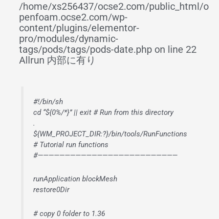
/home/xs256437/ocse2.com/public_html/o
penfoam.ocse2.com/wp-
content/plugins/elementor-
pro/modules/dynamic-
tags/pods/tags/pods-date.php on line 22
Allrun 内部に有り
#!/bin/sh
cd “${0%/*}” || exit # Run from this directory
.
${WM_PROJECT_DIR:?}/bin/tools/RunFunctions
# Tutorial run functions
#——————————————————————————
runApplication blockMesh
restore0Dir
# copy 0 folder to 1.36