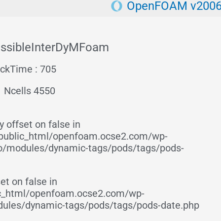
OpenFOAM v200
ssibleInterDyMFoam
ckTime : 705
Ncells 4550
 offset on false in
ublic_html/openfoam.ocse2.com/wp-
ro/modules/dynamic-tags/pods/tags/pods-
et on false in
c_html/openfoam.ocse2.com/wp-
dules/dynamic-tags/pods/tags/pods-date.php