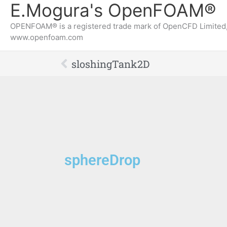
E.Mogura's OpenFOAM®
OPENFOAM® is a registered trade mark of OpenCFD Limited,
www.openfoam.com
Prev
sloshingTank2D
sphereDrop