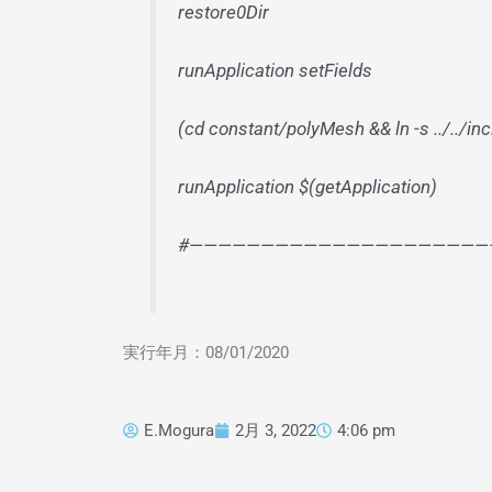
restore0Dir
runApplication setFields
(cd constant/polyMesh && ln -s ../../in
runApplication $(getApplication)
#—————————————————————
実行年月：08/01/2020
E.Mogura
2月 3, 2022
4:06 pm