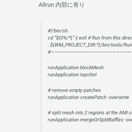
Allrun 内部に有り
#!/bin/sh
cd “${0%/*}” || exit # Run from this dire
. ${WM_PROJECT_DIR:?}/bin/tools/RunFu
#—————————————————————
runApplication blockMesh
runApplication topoSet
# remove empty patches
runApplication createPatch -overwrite
# split mesh into 2 regions at the AMI 
runApplication mergeOrSplitBaffles -ov