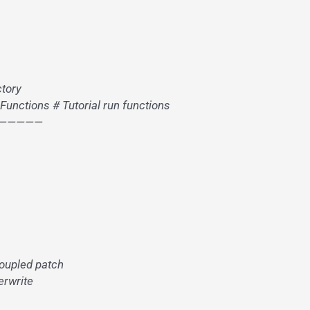
ctory
nctions # Tutorial run functions
—————
coupled patch
erwrite