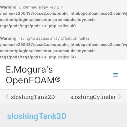
Warning
: Undefined array key 2 in
/home/xs256437/ocse2.com/public_html/openfoam.ocse2.com/w
content/plugins/elementor-pro/modules/dynamic-
tags/pods/tags/pods-url.php
on line
40
Warning
: Trying to access array offset on null in
/home/xs256437/ocse2.com/public_html/openfoam.ocse2.com/w
content/plugins/elementor-pro/modules/dynamic-
tags/pods/tags/pods-url.php
on line
50
Main
E.Mogura's
Men
OpenFOAM®
Prev
Ne
sloshingTank2D
sloshingCylinder
sloshingTank3D