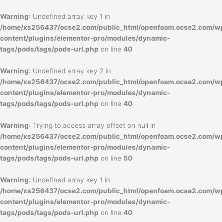
内
容
Warning
: Undefined array key 1 in
を
/home/xs256437/ocse2.com/public_html/openfoam.ocse2.com/w
ス
content/plugins/elementor-pro/modules/dynamic-
キ
tags/pods/tags/pods-url.php
on line
40
ッ
プ
Warning
: Undefined array key 2 in
/home/xs256437/ocse2.com/public_html/openfoam.ocse2.com/w
content/plugins/elementor-pro/modules/dynamic-
tags/pods/tags/pods-url.php
on line
40
Warning
: Trying to access array offset on null in
/home/xs256437/ocse2.com/public_html/openfoam.ocse2.com/w
content/plugins/elementor-pro/modules/dynamic-
tags/pods/tags/pods-url.php
on line
50
Warning
: Undefined array key 1 in
/home/xs256437/ocse2.com/public_html/openfoam.ocse2.com/w
content/plugins/elementor-pro/modules/dynamic-
tags/pods/tags/pods-url.php
on line
40