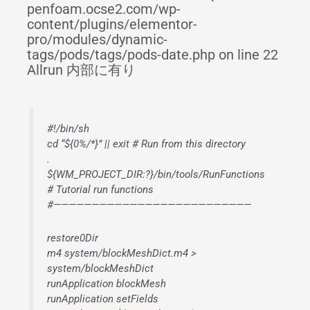
penfoam.ocse2.com/wp-
content/plugins/elementor-
pro/modules/dynamic-
tags/pods/tags/pods-date.php on line 22
Allrun 内部に有り
#!/bin/sh
cd “${0%/*}” || exit # Run from this directory
.
${WM_PROJECT_DIR:?}/bin/tools/RunFunctions
# Tutorial run functions
#——————————————————————————
restore0Dir
m4 system/blockMeshDict.m4 >
system/blockMeshDict
runApplication blockMesh
runApplication setFields