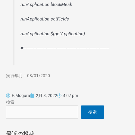
runApplication blockMesh
runApplication setFields
runApplication $(getApplication)
#——————————————————————————
実行年月：08/01/2020
E.Mogura
2月 3, 2022
4:07 pm
検索
検索
最近の投稿