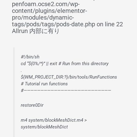
penfoam.ocse2.com/wp-
content/plugins/elementor-
pro/modules/dynamic-
tags/pods/tags/pods-date.php on line 22
Allrun 内部に有り
#!/bin/sh
cd “${0%/*}” || exit # Run from this directory
.
${WM_PROJECT_DIR:?}/bin/tools/RunFunctions
# Tutorial run functions
#——————————————————————————
restore0Dir
m4 system/blockMeshDict.m4 >
system/blockMeshDict