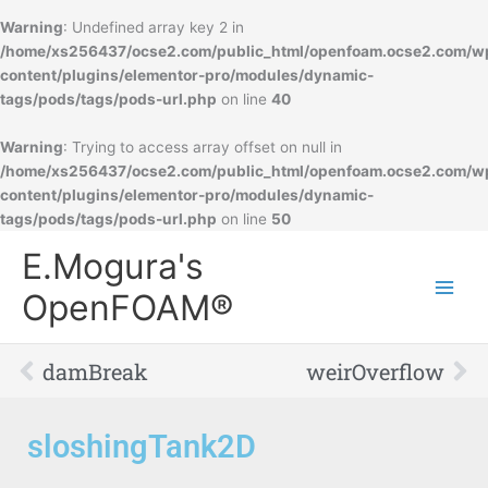
Warning
: Undefined array key 2 in
/home/xs256437/ocse2.com/public_html/openfoam.ocse2.com/w
content/plugins/elementor-pro/modules/dynamic-
tags/pods/tags/pods-url.php
on line
40
Warning
: Trying to access array offset on null in
/home/xs256437/ocse2.com/public_html/openfoam.ocse2.com/w
content/plugins/elementor-pro/modules/dynamic-
tags/pods/tags/pods-url.php
on line
50
Main
E.Mogura's
Men
OpenFOAM®
Prev
Ne
damBreak
weirOverflow
sloshingTank2D