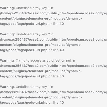
内
容
Warning
: Undefined array key 1 in
を
/home/xs256437/ocse2.com/public_html/openfoam.ocse2.com/w
ス
content/plugins/elementor-pro/modules/dynamic-
キ
tags/pods/tags/pods-url.php
on line
40
ッ
プ
Warning
: Undefined array key 2 in
/home/xs256437/ocse2.com/public_html/openfoam.ocse2.com/w
content/plugins/elementor-pro/modules/dynamic-
tags/pods/tags/pods-url.php
on line
40
Warning
: Trying to access array offset on null in
/home/xs256437/ocse2.com/public_html/openfoam.ocse2.com/w
content/plugins/elementor-pro/modules/dynamic-
tags/pods/tags/pods-url.php
on line
50
Warning
: Undefined array key 1 in
/home/xs256437/ocse2.com/public_html/openfoam.ocse2.com/w
content/plugins/elementor-pro/modules/dynamic-
tags/pods/tags/pods-url.php
on line
40