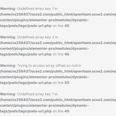
内
容
Warning
: Undefined array key 1 in
を
/home/xs256437/ocse2.com/public_html/openfoam.ocse2.com/w
ス
content/plugins/elementor-pro/modules/dynamic-
キ
tags/pods/tags/pods-url.php
on line
40
ッ
プ
Warning
: Undefined array key 2 in
/home/xs256437/ocse2.com/public_html/openfoam.ocse2.com/w
content/plugins/elementor-pro/modules/dynamic-
tags/pods/tags/pods-url.php
on line
40
Warning
: Trying to access array offset on null in
/home/xs256437/ocse2.com/public_html/openfoam.ocse2.com/w
content/plugins/elementor-pro/modules/dynamic-
tags/pods/tags/pods-url.php
on line
50
Warning
: Undefined array key 1 in
/home/xs256437/ocse2.com/public_html/openfoam.ocse2.com/w
content/plugins/elementor-pro/modules/dynamic-
tags/pods/tags/pods-url.php
on line
40