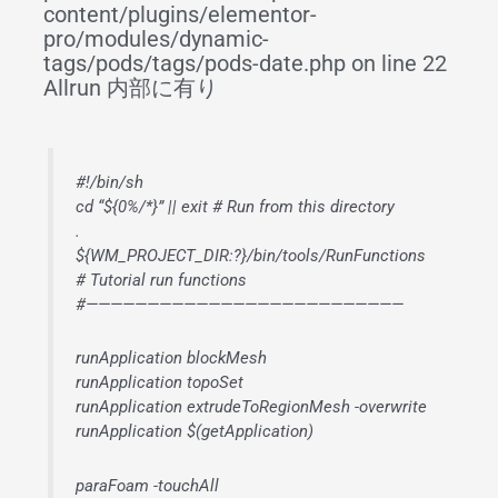
content/plugins/elementor-
pro/modules/dynamic-
tags/pods/tags/pods-date.php on line 22
Allrun 内部に有り
#!/bin/sh
cd “${0%/*}” || exit # Run from this directory
.
${WM_PROJECT_DIR:?}/bin/tools/RunFunctions
# Tutorial run functions
#——————————————————————————
runApplication blockMesh
runApplication topoSet
runApplication extrudeToRegionMesh -overwrite
runApplication $(getApplication)
paraFoam -touchAll