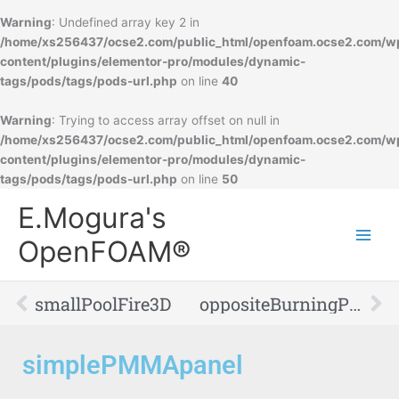
Warning
: Undefined array key 2 in
/home/xs256437/ocse2.com/public_html/openfoam.ocse2.com/w
content/plugins/elementor-pro/modules/dynamic-
tags/pods/tags/pods-url.php
on line
40
Warning
: Trying to access array offset on null in
/home/xs256437/ocse2.com/public_html/openfoam.ocse2.com/w
content/plugins/elementor-pro/modules/dynamic-
tags/pods/tags/pods-url.php
on line
50
Main
E.Mogura's
Men
OpenFOAM®
Prev
Ne
smallPoolFire3D
oppositeBurningPanels
simplePMMApanel