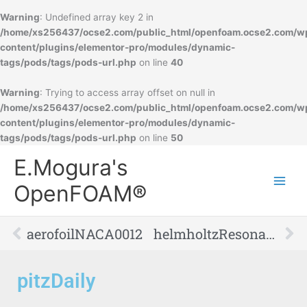
Warning
: Undefined array key 2 in
/home/xs256437/ocse2.com/public_html/openfoam.ocse2.com/w
content/plugins/elementor-pro/modules/dynamic-
tags/pods/tags/pods-url.php
on line
40
Warning
: Trying to access array offset on null in
/home/xs256437/ocse2.com/public_html/openfoam.ocse2.com/w
content/plugins/elementor-pro/modules/dynamic-
tags/pods/tags/pods-url.php
on line
50
Main
E.Mogura's
Men
OpenFOAM®
Prev
Ne
aerofoilNACA0012
helmholtzResonance
pitzDaily