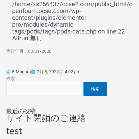
/home/xs256437/ocse2.com/public_html/o
penfoam.ocse2.com/wp-
content/plugins/elementor-
pro/modules/dynamic-
tags/pods/tags/pods-date.php on line 22
Allrun 無し
実行年月：08/01/2020
E.Mogura
2月 3, 2022
4:02 pm
検索
検索
最近の投稿
サイト閉鎖のご連絡
test