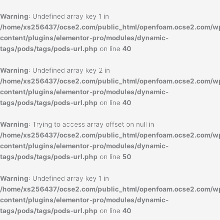
内
容
Warning
: Undefined array key 1 in
を
/home/xs256437/ocse2.com/public_html/openfoam.ocse2.com/w
ス
content/plugins/elementor-pro/modules/dynamic-
キ
tags/pods/tags/pods-url.php
on line
40
ッ
プ
Warning
: Undefined array key 2 in
/home/xs256437/ocse2.com/public_html/openfoam.ocse2.com/w
content/plugins/elementor-pro/modules/dynamic-
tags/pods/tags/pods-url.php
on line
40
Warning
: Trying to access array offset on null in
/home/xs256437/ocse2.com/public_html/openfoam.ocse2.com/w
content/plugins/elementor-pro/modules/dynamic-
tags/pods/tags/pods-url.php
on line
50
Warning
: Undefined array key 1 in
/home/xs256437/ocse2.com/public_html/openfoam.ocse2.com/w
content/plugins/elementor-pro/modules/dynamic-
tags/pods/tags/pods-url.php
on line
40