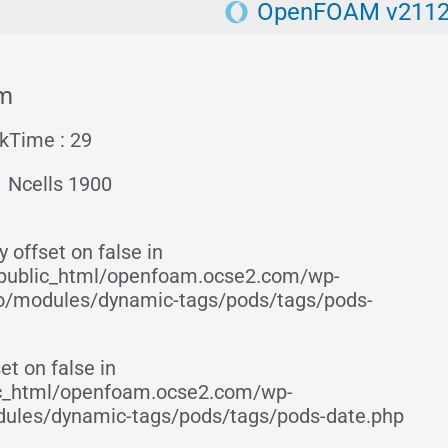
OpenFOAM v211
m
kTime : 29
Ncells 1900
 offset on false in
ublic_html/openfoam.ocse2.com/wp-
ro/modules/dynamic-tags/pods/tags/pods-
et on false in
c_html/openfoam.ocse2.com/wp-
dules/dynamic-tags/pods/tags/pods-date.php