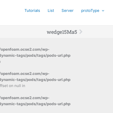
Tutorials
List
Server
protoType
Next
wedge15Ma5
/openfoam.ocse2.com/wp-
dynamic-tags/pods/tags/pods-url.php
n
/openfoam.ocse2.com/wp-
dynamic-tags/pods/tags/pods-url.php
ffset on null in
/openfoam.ocse2.com/wp-
dynamic-tags/pods/tags/pods-url.php