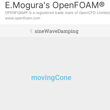
E.Mogura's OpenFOAM®
OPENFOAM® is a registered trade mark of OpenCFD Limited,
www.openfoam.com
Prev
sineWaveDamping
movingCone