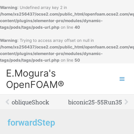
Warning
: Undefined array key 2 in
/home/xs256437/ocse2.com/public_html/openfoam.ocse2.com/w
content/plugins/elementor-pro/modules/dynamic-
tags/pods/tags/pods-url.php
on line
40
Warning
: Trying to access array offset on null in
/home/xs256437/ocse2.com/public_html/openfoam.ocse2.com/w
content/plugins/elementor-pro/modules/dynamic-
tags/pods/tags/pods-url.php
on line
50
Main
E.Mogura's
Men
OpenFOAM®
Prev
Ne
obliqueShock
biconic25-55Run35
forwardStep