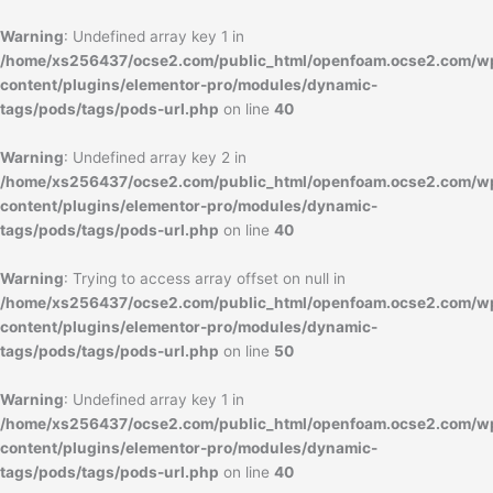
内
容
Warning
: Undefined array key 1 in
を
/home/xs256437/ocse2.com/public_html/openfoam.ocse2.com/w
ス
content/plugins/elementor-pro/modules/dynamic-
キ
tags/pods/tags/pods-url.php
on line
40
ッ
プ
Warning
: Undefined array key 2 in
/home/xs256437/ocse2.com/public_html/openfoam.ocse2.com/w
content/plugins/elementor-pro/modules/dynamic-
tags/pods/tags/pods-url.php
on line
40
Warning
: Trying to access array offset on null in
/home/xs256437/ocse2.com/public_html/openfoam.ocse2.com/w
content/plugins/elementor-pro/modules/dynamic-
tags/pods/tags/pods-url.php
on line
50
Warning
: Undefined array key 1 in
/home/xs256437/ocse2.com/public_html/openfoam.ocse2.com/w
content/plugins/elementor-pro/modules/dynamic-
tags/pods/tags/pods-url.php
on line
40