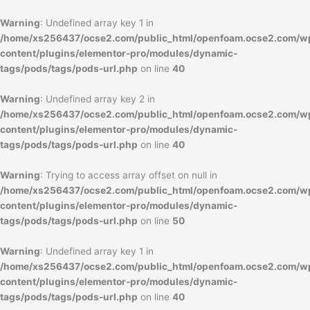
内
容
Warning
: Undefined array key 1 in
を
/home/xs256437/ocse2.com/public_html/openfoam.ocse2.com/w
ス
content/plugins/elementor-pro/modules/dynamic-
キ
tags/pods/tags/pods-url.php
on line
40
ッ
プ
Warning
: Undefined array key 2 in
/home/xs256437/ocse2.com/public_html/openfoam.ocse2.com/w
content/plugins/elementor-pro/modules/dynamic-
tags/pods/tags/pods-url.php
on line
40
Warning
: Trying to access array offset on null in
/home/xs256437/ocse2.com/public_html/openfoam.ocse2.com/w
content/plugins/elementor-pro/modules/dynamic-
tags/pods/tags/pods-url.php
on line
50
Warning
: Undefined array key 1 in
/home/xs256437/ocse2.com/public_html/openfoam.ocse2.com/w
content/plugins/elementor-pro/modules/dynamic-
tags/pods/tags/pods-url.php
on line
40