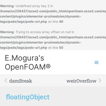
Warning
: Undefined array key 2 in
/home/xs256437/ocse2.com/public_html/openfoam.ocse2.com/w
content/plugins/elementor-pro/modules/dynamic-
tags/pods/tags/pods-url.php
on line
40
Warning
: Trying to access array offset on null in
/home/xs256437/ocse2.com/public_html/openfoam.ocse2.com/w
content/plugins/elementor-pro/modules/dynamic-
tags/pods/tags/pods-url.php
on line
50
Main
E.Mogura's
Men
OpenFOAM®
Prev
Ne
damBreak
weirOverflow
floatingObject