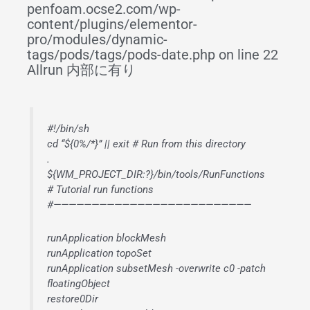
penfoam.ocse2.com/wp-
content/plugins/elementor-
pro/modules/dynamic-
tags/pods/tags/pods-date.php on line 22
Allrun 内部に有り
#!/bin/sh
cd “${0%/*}” || exit # Run from this directory
.
${WM_PROJECT_DIR:?}/bin/tools/RunFunctions
# Tutorial run functions
#——————————————————————————
runApplication blockMesh
runApplication topoSet
runApplication subsetMesh -overwrite c0 -patch
floatingObject
restore0Dir