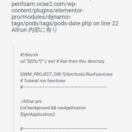
penfoam.ocse2.com/wp-
content/plugins/elementor-
pro/modules/dynamic-
tags/pods/tags/pods-date.php on line 22
Allrun 内部に有り
#!/bin/sh
cd “${0%/*}” || exit # Run from this directory
.
${WM_PROJECT_DIR:?}/bin/tools/RunFunctions
# Tutorial run functions
#——————————————————————————
./Allrun.pre
(cd background && runApplication
$(getApplication))
#——————————————————————————