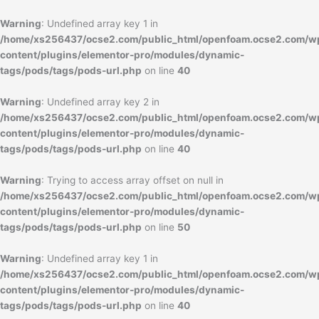
内
容
Warning
: Undefined array key 1 in
を
/home/xs256437/ocse2.com/public_html/openfoam.ocse2.com/w
ス
content/plugins/elementor-pro/modules/dynamic-
キ
tags/pods/tags/pods-url.php
on line
40
ッ
プ
Warning
: Undefined array key 2 in
/home/xs256437/ocse2.com/public_html/openfoam.ocse2.com/w
content/plugins/elementor-pro/modules/dynamic-
tags/pods/tags/pods-url.php
on line
40
Warning
: Trying to access array offset on null in
/home/xs256437/ocse2.com/public_html/openfoam.ocse2.com/w
content/plugins/elementor-pro/modules/dynamic-
tags/pods/tags/pods-url.php
on line
50
Warning
: Undefined array key 1 in
/home/xs256437/ocse2.com/public_html/openfoam.ocse2.com/w
content/plugins/elementor-pro/modules/dynamic-
tags/pods/tags/pods-url.php
on line
40