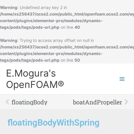
Warning
: Undefined array key 2 in
/home/xs256437/ocse2.com/public_html/openfoam.ocse2.com/w
content/plugins/elementor-pro/modules/dynamic-
tags/pods/tags/pods-url.php
on line
40
Warning
: Trying to access array offset on null in
/home/xs256437/ocse2.com/public_html/openfoam.ocse2.com/w
content/plugins/elementor-pro/modules/dynamic-
tags/pods/tags/pods-url.php
on line
50
Main
E.Mogura's
Men
OpenFOAM®
Prev
Ne
floatingBody
boatAndPropeller
floatingBodyWithSpring