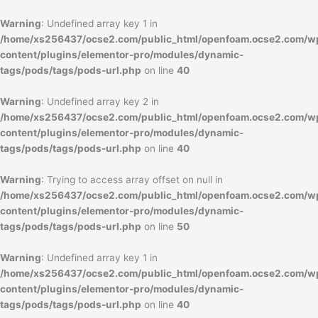
内
容
Warning
: Undefined array key 1 in
を
/home/xs256437/ocse2.com/public_html/openfoam.ocse2.com/w
ス
content/plugins/elementor-pro/modules/dynamic-
キ
tags/pods/tags/pods-url.php
on line
40
ッ
プ
Warning
: Undefined array key 2 in
/home/xs256437/ocse2.com/public_html/openfoam.ocse2.com/w
content/plugins/elementor-pro/modules/dynamic-
tags/pods/tags/pods-url.php
on line
40
Warning
: Trying to access array offset on null in
/home/xs256437/ocse2.com/public_html/openfoam.ocse2.com/w
content/plugins/elementor-pro/modules/dynamic-
tags/pods/tags/pods-url.php
on line
50
Warning
: Undefined array key 1 in
/home/xs256437/ocse2.com/public_html/openfoam.ocse2.com/w
content/plugins/elementor-pro/modules/dynamic-
tags/pods/tags/pods-url.php
on line
40