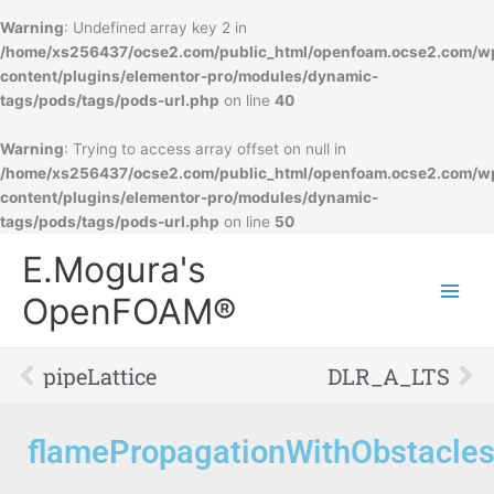
Warning
: Undefined array key 2 in
/home/xs256437/ocse2.com/public_html/openfoam.ocse2.com/w
content/plugins/elementor-pro/modules/dynamic-
tags/pods/tags/pods-url.php
on line
40
Warning
: Trying to access array offset on null in
/home/xs256437/ocse2.com/public_html/openfoam.ocse2.com/w
content/plugins/elementor-pro/modules/dynamic-
tags/pods/tags/pods-url.php
on line
50
Main
E.Mogura's
Men
OpenFOAM®
Prev
Ne
pipeLattice
DLR_A_LTS
flamePropagationWithObstacle