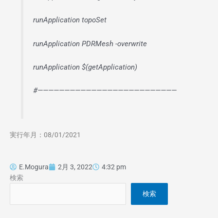
runApplication topoSet
runApplication PDRMesh -overwrite
runApplication $(getApplication)
#——————————————————————————
実行年月：08/01/2021
E.Mogura
2月 3, 2022
4:32 pm
検索
検索