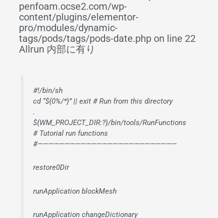
penfoam.ocse2.com/wp-
content/plugins/elementor-
pro/modules/dynamic-
tags/pods/tags/pods-date.php on line 22
Allrun 内部に有り
#!/bin/sh
cd “${0%/*}” || exit # Run from this directory
.
${WM_PROJECT_DIR:?}/bin/tools/RunFunctions
# Tutorial run functions
#——————————————————————————
restore0Dir
runApplication blockMesh
runApplication changeDictionary