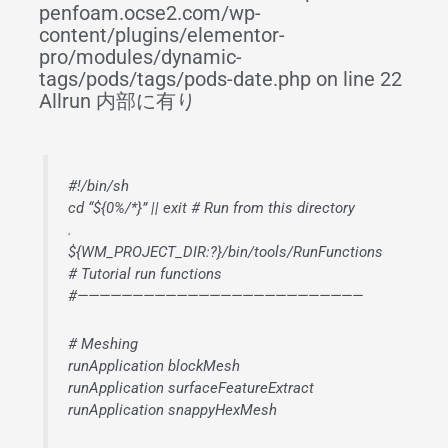
penfoam.ocse2.com/wp-
content/plugins/elementor-
pro/modules/dynamic-
tags/pods/tags/pods-date.php on line 22
Allrun 内部に有り
#!/bin/sh
cd “${0%/*}” || exit # Run from this directory
.
${WM_PROJECT_DIR:?}/bin/tools/RunFunctions
# Tutorial run functions
#——————————————————————————
# Meshing
runApplication blockMesh
runApplication surfaceFeatureExtract
runApplication snappyHexMesh