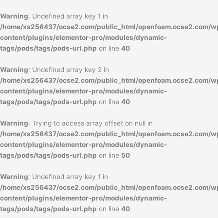
内
容
Warning
: Undefined array key 1 in
を
/home/xs256437/ocse2.com/public_html/openfoam.ocse2.com/w
ス
content/plugins/elementor-pro/modules/dynamic-
キ
tags/pods/tags/pods-url.php
on line
40
ッ
プ
Warning
: Undefined array key 2 in
/home/xs256437/ocse2.com/public_html/openfoam.ocse2.com/w
content/plugins/elementor-pro/modules/dynamic-
tags/pods/tags/pods-url.php
on line
40
Warning
: Trying to access array offset on null in
/home/xs256437/ocse2.com/public_html/openfoam.ocse2.com/w
content/plugins/elementor-pro/modules/dynamic-
tags/pods/tags/pods-url.php
on line
50
Warning
: Undefined array key 1 in
/home/xs256437/ocse2.com/public_html/openfoam.ocse2.com/w
content/plugins/elementor-pro/modules/dynamic-
tags/pods/tags/pods-url.php
on line
40