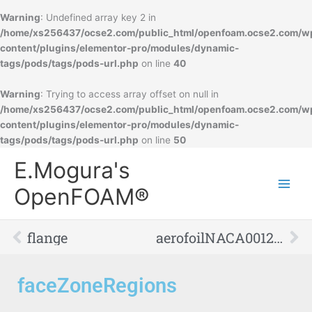
Warning
: Undefined array key 2 in
/home/xs256437/ocse2.com/public_html/openfoam.ocse2.com/w
content/plugins/elementor-pro/modules/dynamic-
tags/pods/tags/pods-url.php
on line
40
Warning
: Trying to access array offset on null in
/home/xs256437/ocse2.com/public_html/openfoam.ocse2.com/w
content/plugins/elementor-pro/modules/dynamic-
tags/pods/tags/pods-url.php
on line
50
Main
E.Mogura's
Men
OpenFOAM®
Prev
Ne
flange
aerofoilNACA0012_directionalRefinement
faceZoneRegions