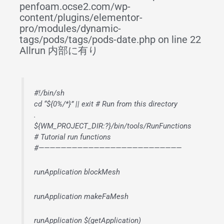
penfoam.ocse2.com/wp-
content/plugins/elementor-
pro/modules/dynamic-
tags/pods/tags/pods-date.php on line 22
Allrun 内部に有り
#!/bin/sh
cd “${0%/*}” || exit # Run from this directory
.
${WM_PROJECT_DIR:?}/bin/tools/RunFunctions
# Tutorial run functions
#——————————————————————————
runApplication blockMesh
runApplication makeFaMesh
runApplication $(getApplication)