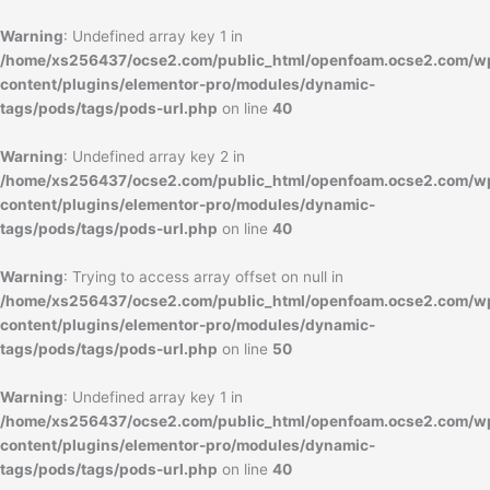
内
容
Warning
: Undefined array key 1 in
を
/home/xs256437/ocse2.com/public_html/openfoam.ocse2.com/w
ス
content/plugins/elementor-pro/modules/dynamic-
キ
tags/pods/tags/pods-url.php
on line
40
ッ
プ
Warning
: Undefined array key 2 in
/home/xs256437/ocse2.com/public_html/openfoam.ocse2.com/w
content/plugins/elementor-pro/modules/dynamic-
tags/pods/tags/pods-url.php
on line
40
Warning
: Trying to access array offset on null in
/home/xs256437/ocse2.com/public_html/openfoam.ocse2.com/w
content/plugins/elementor-pro/modules/dynamic-
tags/pods/tags/pods-url.php
on line
50
Warning
: Undefined array key 1 in
/home/xs256437/ocse2.com/public_html/openfoam.ocse2.com/w
content/plugins/elementor-pro/modules/dynamic-
tags/pods/tags/pods-url.php
on line
40