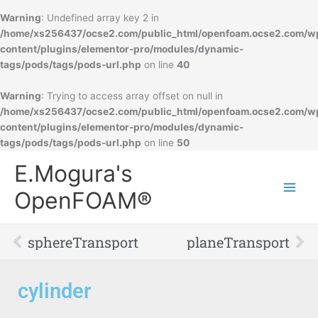
Warning
: Undefined array key 2 in
/home/xs256437/ocse2.com/public_html/openfoam.ocse2.com/w
content/plugins/elementor-pro/modules/dynamic-
tags/pods/tags/pods-url.php
on line
40
Warning
: Trying to access array offset on null in
/home/xs256437/ocse2.com/public_html/openfoam.ocse2.com/w
content/plugins/elementor-pro/modules/dynamic-
tags/pods/tags/pods-url.php
on line
50
Main
E.Mogura's
Men
OpenFOAM®
Prev
Ne
sphereTransport
planeTransport
cylinder