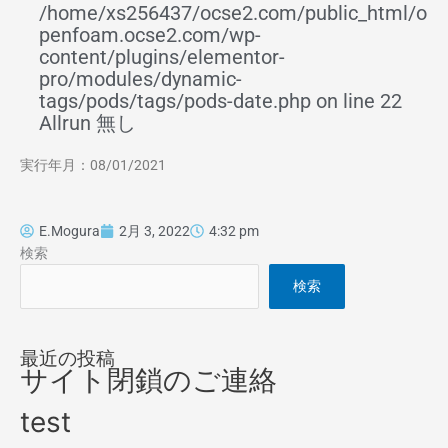
/home/xs256437/ocse2.com/public_html/o
penfoam.ocse2.com/wp-
content/plugins/elementor-
pro/modules/dynamic-
tags/pods/tags/pods-date.php on line 22
Allrun 無し
実行年月：08/01/2021
E.Mogura
2月 3, 2022
4:32 pm
検索
検索
最近の投稿
サイト閉鎖のご連絡
test