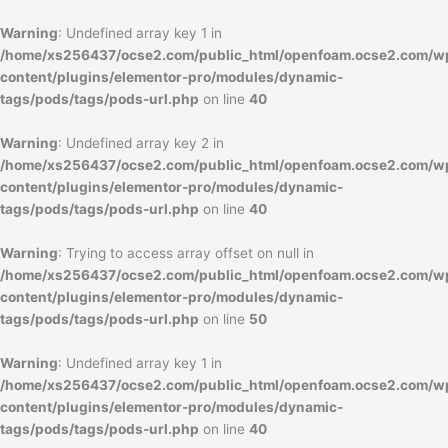
内
容
Warning
: Undefined array key 1 in
を
/home/xs256437/ocse2.com/public_html/openfoam.ocse2.com/w
ス
content/plugins/elementor-pro/modules/dynamic-
キ
tags/pods/tags/pods-url.php
on line
40
ッ
プ
Warning
: Undefined array key 2 in
/home/xs256437/ocse2.com/public_html/openfoam.ocse2.com/w
content/plugins/elementor-pro/modules/dynamic-
tags/pods/tags/pods-url.php
on line
40
Warning
: Trying to access array offset on null in
/home/xs256437/ocse2.com/public_html/openfoam.ocse2.com/w
content/plugins/elementor-pro/modules/dynamic-
tags/pods/tags/pods-url.php
on line
50
Warning
: Undefined array key 1 in
/home/xs256437/ocse2.com/public_html/openfoam.ocse2.com/w
content/plugins/elementor-pro/modules/dynamic-
tags/pods/tags/pods-url.php
on line
40