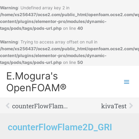
Warning
: Undefined array key 2 in
/home/xs256437/ocse2.com/public_html/openfoam.ocse2.com/w
content/plugins/elementor-pro/modules/dynamic-
tags/pods/tags/pods-url.php
on line
40
Warning
: Trying to access array offset on null in
/home/xs256437/ocse2.com/public_html/openfoam.ocse2.com/w
content/plugins/elementor-pro/modules/dynamic-
tags/pods/tags/pods-url.php
on line
50
Main
E.Mogura's
Men
OpenFOAM®
Prev
Ne
counterFlowFlame2DLTS_GRI_TDAC
kivaTest
counterFlowFlame2D_GRI