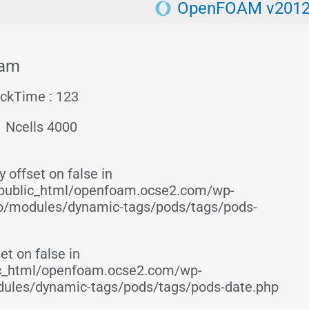
OpenFOAM v201
oam
ckTime : 123
Ncells 4000
 offset on false in
ublic_html/openfoam.ocse2.com/wp-
ro/modules/dynamic-tags/pods/tags/pods-
et on false in
c_html/openfoam.ocse2.com/wp-
dules/dynamic-tags/pods/tags/pods-date.php