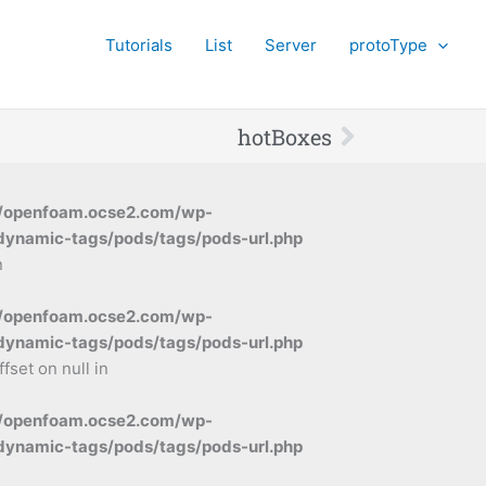
Tutorials
List
Server
protoType
Next
hotBoxes
/openfoam.ocse2.com/wp-
dynamic-tags/pods/tags/pods-url.php
n
/openfoam.ocse2.com/wp-
dynamic-tags/pods/tags/pods-url.php
ffset on null in
/openfoam.ocse2.com/wp-
dynamic-tags/pods/tags/pods-url.php