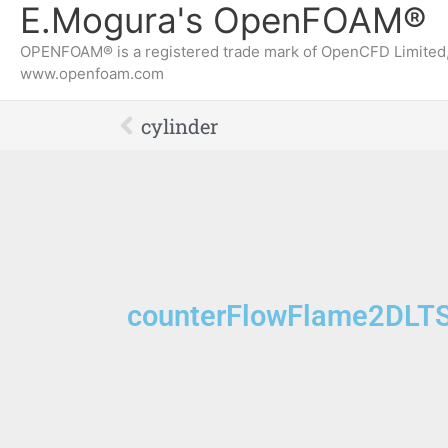
E.Mogura's OpenFOAM®
OPENFOAM® is a registered trade mark of OpenCFD Limited,
www.openfoam.com
Prev
cylinder
counterFlowFlame2DLT