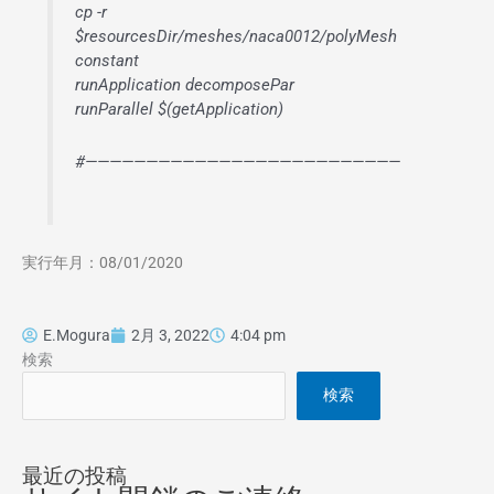
cp -r
$resourcesDir/meshes/naca0012/polyMesh
constant
runApplication decomposePar
runParallel $(getApplication)
#——————————————————————————
実行年月：08/01/2020
E.Mogura
2月 3, 2022
4:04 pm
検索
検索
最近の投稿