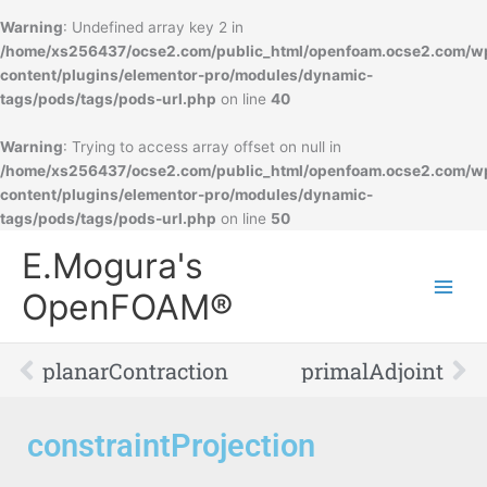
Warning
: Undefined array key 2 in
/home/xs256437/ocse2.com/public_html/openfoam.ocse2.com/w
content/plugins/elementor-pro/modules/dynamic-
tags/pods/tags/pods-url.php
on line
40
Warning
: Trying to access array offset on null in
/home/xs256437/ocse2.com/public_html/openfoam.ocse2.com/w
content/plugins/elementor-pro/modules/dynamic-
tags/pods/tags/pods-url.php
on line
50
Main
E.Mogura's
Men
OpenFOAM®
Prev
Ne
planarContraction
primalAdjoint
constraintProjection