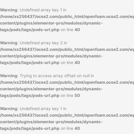
内
容
Warning
: Undefined array key 1 in
を
/home/xs256437/ocse2.com/public_html/openfoam.ocse2.com/w
ス
content/plugins/elementor-pro/modules/dynamic-
キ
tags/pods/tags/pods-url.php
on line
40
ッ
プ
Warning
: Undefined array key 2 in
/home/xs256437/ocse2.com/public_html/openfoam.ocse2.com/w
content/plugins/elementor-pro/modules/dynamic-
tags/pods/tags/pods-url.php
on line
40
Warning
: Trying to access array offset on null in
/home/xs256437/ocse2.com/public_html/openfoam.ocse2.com/w
content/plugins/elementor-pro/modules/dynamic-
tags/pods/tags/pods-url.php
on line
50
Warning
: Undefined array key 1 in
/home/xs256437/ocse2.com/public_html/openfoam.ocse2.com/w
content/plugins/elementor-pro/modules/dynamic-
tags/pods/tags/pods-url.php
on line
40