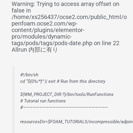
Warning: Trying to access array offset on
false in
/home/xs256437/ocse2.com/public_html/o
penfoam.ocse2.com/wp-
content/plugins/elementor-
pro/modules/dynamic-
tags/pods/tags/pods-date.php on line 22
Allrun 内部に有り
#!/bin/sh
cd “${0%/*}” || exit # Run from this directory
.
${WM_PROJECT_DIR:?}/bin/tools/RunFunctions
# Tutorial run functions
#——————————————————————————
resourcesDir=$FOAM_TUTORIALS/incompressible/adjoin