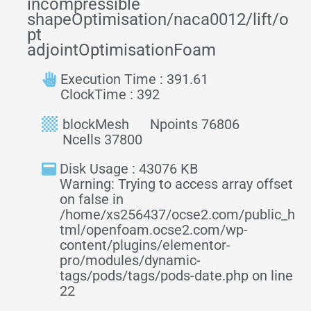
incompressible
shapeOptimisation/naca0012/lift/o
pt
adjointOptimisationFoam
Execution Time : 391.61
ClockTime : 392
blockMesh
Npoints 76806
Ncells 37800
Disk Usage : 43076 KB
Warning: Trying to access array offset
on false in
/home/xs256437/ocse2.com/public_h
tml/openfoam.ocse2.com/wp-
content/plugins/elementor-
pro/modules/dynamic-
tags/pods/tags/pods-date.php on line
22