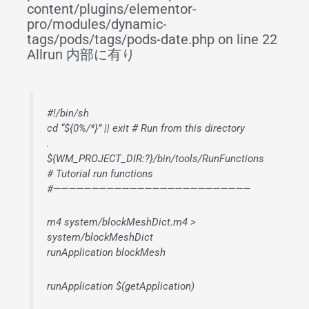
content/plugins/elementor-
pro/modules/dynamic-
tags/pods/tags/pods-date.php on line 22
Allrun 内部に有り
#!/bin/sh
cd “${0%/*}” || exit # Run from this directory
.
${WM_PROJECT_DIR:?}/bin/tools/RunFunctions
# Tutorial run functions
#——————————————————————————
m4 system/blockMeshDict.m4 >
system/blockMeshDict
runApplication blockMesh
runApplication $(getApplication)