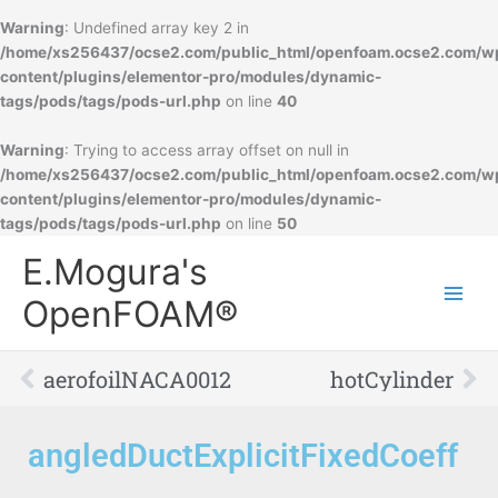
Warning
: Undefined array key 2 in
/home/xs256437/ocse2.com/public_html/openfoam.ocse2.com/w
content/plugins/elementor-pro/modules/dynamic-
tags/pods/tags/pods-url.php
on line
40
Warning
: Trying to access array offset on null in
/home/xs256437/ocse2.com/public_html/openfoam.ocse2.com/w
content/plugins/elementor-pro/modules/dynamic-
tags/pods/tags/pods-url.php
on line
50
Main
E.Mogura's
Men
OpenFOAM®
Prev
Ne
aerofoilNACA0012
hotCylinder
angledDuctExplicitFixedCoeff