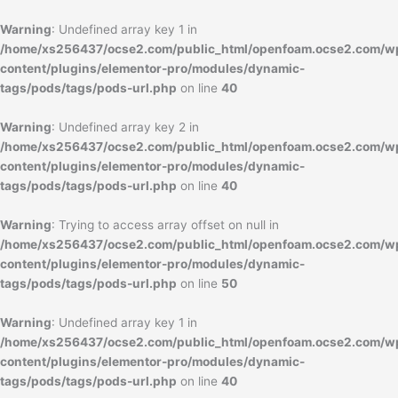
内
容
Warning
: Undefined array key 1 in
を
/home/xs256437/ocse2.com/public_html/openfoam.ocse2.com/w
ス
content/plugins/elementor-pro/modules/dynamic-
キ
tags/pods/tags/pods-url.php
on line
40
ッ
プ
Warning
: Undefined array key 2 in
/home/xs256437/ocse2.com/public_html/openfoam.ocse2.com/w
content/plugins/elementor-pro/modules/dynamic-
tags/pods/tags/pods-url.php
on line
40
Warning
: Trying to access array offset on null in
/home/xs256437/ocse2.com/public_html/openfoam.ocse2.com/w
content/plugins/elementor-pro/modules/dynamic-
tags/pods/tags/pods-url.php
on line
50
Warning
: Undefined array key 1 in
/home/xs256437/ocse2.com/public_html/openfoam.ocse2.com/w
content/plugins/elementor-pro/modules/dynamic-
tags/pods/tags/pods-url.php
on line
40