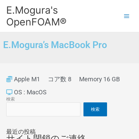
内
Main
E.Mogura's
容
Men
を
OpenFOAM®
ス
キ
ッ
E.Mogura’s MacBook Pro
プ
Apple M1
コア数 8
Memory 16 GB
OS : MacOS
検索
検索
最近の投稿
サイト閉鎖のご連絡