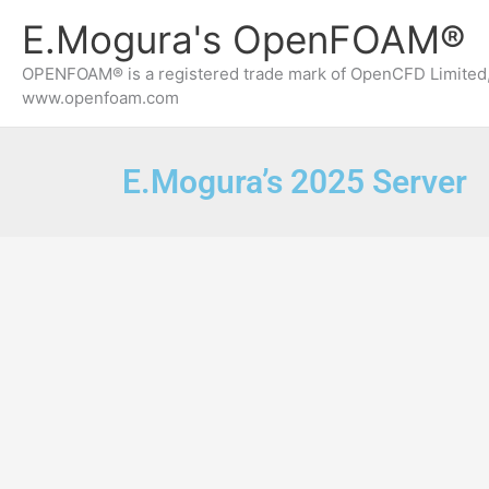
内
E.Mogura's OpenFOAM®
容
を
OPENFOAM® is a registered trade mark of OpenCFD Limited,
ス
www.openfoam.com
キ
ッ
プ
E.Mogura’s 2025 Server