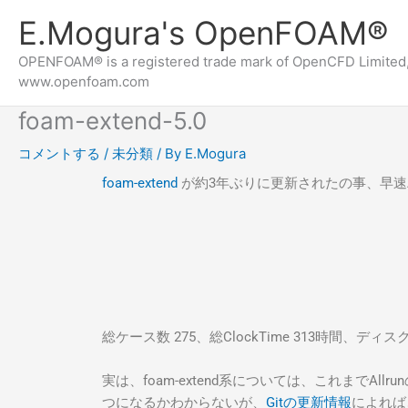
内
E.Mogura's OpenFOAM®
容
を
OPENFOAM® is a registered trade mark of OpenCFD Limited,
ス
www.openfoam.com
キ
foam-extend-5.0
ッ
プ
コメントする
/
未分類
/ By
E.Mogura
foam-extend
が約3年ぶりに更新されたの事、早速Al
総ケース数 275、総ClockTime 313時間、ディ
実は、foam-extend系については、これまでA
つになるかわからないが、
Gitの更新情報
によれば