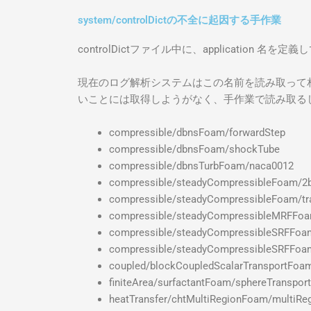
system/controlDictの不全に起因する手作業
controlDictファイル中に、application 
現在のログ解析システムはこの名前を読み取って相応
いことには取得しようがなく、手作業で読み取る
compressible/dbnsFoam/forwardStep
compressible/dbnsFoam/shockTube
compressible/dbnsTurbFoam/naca0012
compressible/steadyCompressibleFoam/
compressible/steadyCompressibleFoam/t
compressible/steadyCompressibleMRFFoa
compressible/steadyCompressibleSRFFoa
compressible/steadyCompressibleSRFFoa
coupled/blockCoupledScalarTransportFoam
finiteArea/surfactantFoam/sphereTranspor
heatTransfer/chtMultiRegionFoam/multiRe