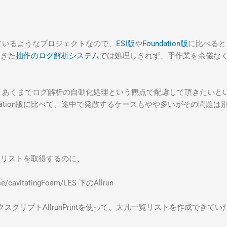
しているようなプロジェクトなので、
ESI版
や
Foundation版
に比べると
てきた
拙作のログ解析システム
では処理しきれず、手作業を余儀な
、あくまでログ解析の自動化処理という観点で配慮して頂きたいという
ndation版に比べて、途中で発散するケースもやや多いがその問題
の一覧リストを取得するのに、
e/cavitatingFoam/LES 下のAllrun
クリプトAllrunPrintを使って、大凡一覧リストを作成できて