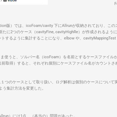
F
on版）では、icoFoam/cavity 下にAllrunが収納されており、こ
れると共に、新たに2つのケース（cavityFine, cavityHighRe）
カウントするように集計することになり、elbow や、cavityMappi
をそのまま使うと、ソルバー名（icoFoam）を名前とするケースフ
int（名前取得）すると、それぞれ個別にケースファイル名がカウントさ
一旦１つのケースとして取り扱い、ログ解析は個別のケースについて実行
よう集計方法を変更した。
oam/Allrun）には1点、（本当の）問題があった。