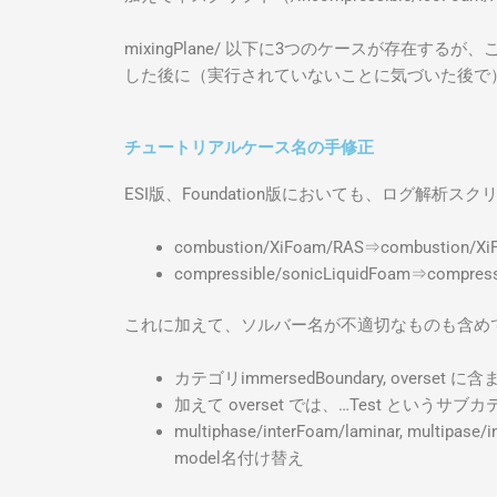
mixingPlane/ 以下に3つのケースが存在す
した後に（実行されていないことに気づいた後で
チュートリアルケース名の手修正
ESI版、Foundation版においても、ログ解
combustion/XiFoam/RAS⇒combustion/Xi
compressible/sonicLiquidFoam⇒compress
これに加えて、ソルバー名が不適切なものも含め
カテゴリimmersedBoundary, over
加えて overset では、…Test と
multiphase/interFoam/laminar, m
model名付け替え