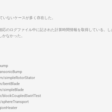
名を定義していないケースが多く存在した。
のログファイル中に記された計算時間情報を取得している。したがって
しかなかった。
2bump
ransonicBump
m/simpleRotorStator
m/bentBlade
m/simpleBlade
/blockCoupledSwirlTest
t/sphereTransport
gionHeater