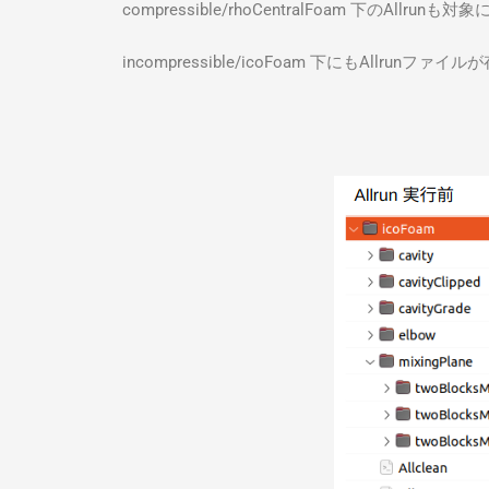
compressible/rhoCentralFoam 下のAllru
incompressible/icoFoam 下にもAll