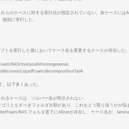
るが、これらのケースに対する実行法が指定されていない。各ケースにはAll
）個別に実行した。
析スクリプトを実行した後においてケース名を変更するケースが存在した
Foam/RAS/moriyoshiHomogeneous
ible/sonicLiquidFoam/decompositionTank
て、以下多くあった。
set に含まれるケースは、ソルバー名が明示されない
いうサブカテゴリともすべきフォルダ分類があり、これをどう取り扱うかが
ultipase/interFoam/RAS フォルダ直下にAllrunが存在し、ケース名が、l