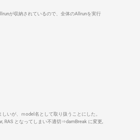
runが収納されているので、全体のAllrunを実行
。
悩ましいが、ｍodel名として取り扱うことにした。
aminar, RAS となってしまい不適切⇒damBreak に変更,