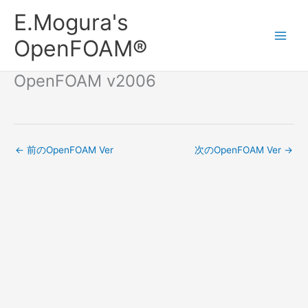
内
Main
E.Mogura's
容
Men
を
OpenFOAM®
ス
キ
OpenFOAM v2006
ッ
プ
←
前のOpenFOAM Ver
次のOpenFOAM Ver
→