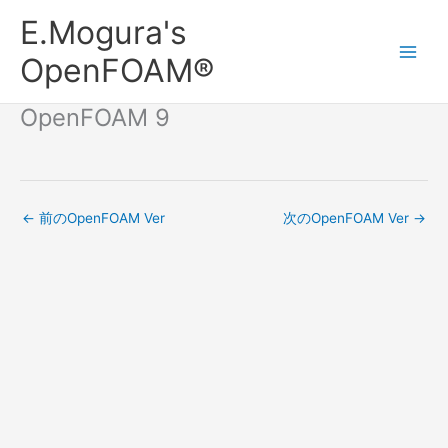
内
Main
E.Mogura's
容
Men
を
OpenFOAM®
ス
キ
OpenFOAM 9
ッ
プ
←
前のOpenFOAM Ver
次のOpenFOAM Ver
→